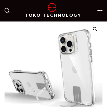
跳
至
TOKO TECHNOLOGY
搜
菜
内
索
单
开
关
容