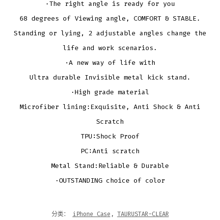
·The right angle is ready for you
68 degrees of Viewing angle, COMFORT & STABLE.
Standing or lying, 2 adjustable angles change the
life and work scenarios.
·A new way of life with
Ultra durable Invisible metal kick stand.
·High grade material
Microfiber lining:Exquisite, Anti Shock & Anti
Scratch
TPU:Shock Proof
PC:Anti scratch
Metal Stand:Reliable & Durable
·OUTSTANDING choice of color
分类：
iPhone Case
,
TAURUSTAR-CLEAR