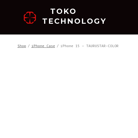
跳
TOKO
至
TECHNOLOGY
内
容
Shop
/
iPhone Case
/
iPhone 15 – TAURUSTAR-COLOR