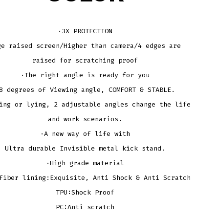
·3X PROTECTION
ge raised screen/Higher than camera/4 edges are
raised for scratching proof
·The right angle is ready for you
8 degrees of Viewing angle, COMFORT & STABLE.
ing or lying, 2 adjustable angles change the life
and work scenarios.
·A new way of life with
Ultra durable Invisible metal kick stand.
·High grade material
fiber lining:Exquisite, Anti Shock & Anti Scratch
TPU:Shock Proof
PC:Anti scratch