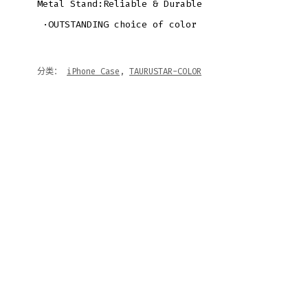
Metal Stand:Reliable & Durable
·OUTSTANDING choice of color
分类：
iPhone Case
,
TAURUSTAR-COLOR