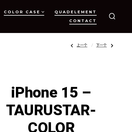
COLOR CASE
QUADELEMENT
CONTACT
搜
索
开
关
文
上
下
上一个
下一个
一
一
篇
篇
文
文
章：
章：
章
iPhone
iPhone
15Pro
15
–
Pro
Combat
–
x
TAURUSTAR-
导
Mode-
COLOR
Clear
iPhone 15 –
PC
Collection
航
TAURUSTAR-
COLOR