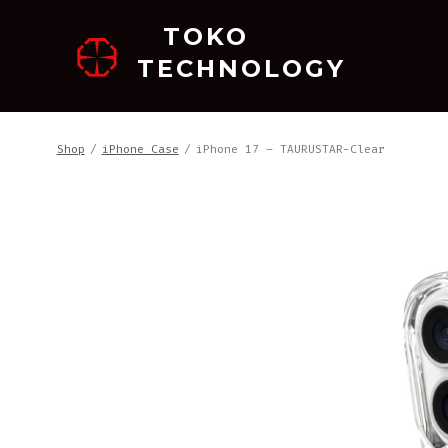
跳
TOKO
至
TECHNOLOGY
内
容
Shop
/
iPhone Case
/
iPhone 17 – TAURUSTAR-Clear