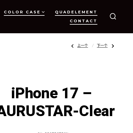
COLOR CASE
QUADELEMENT
CONTACT
搜
索
开
关
文
上
下
上一个
下一个
一
一
篇
篇
文
文
章：
章：
章
iPhone
iPhone
17
17
–
–
OCTAGON-
TAURUSTAR-
COLOR
COLOR
导
iPhone 17 –
航
AURUSTAR-Clear