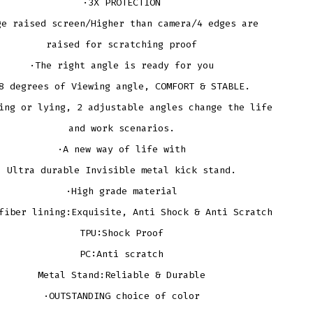
·3X PROTECTION
ge raised screen/Higher than camera/4 edges are
raised for scratching proof
·The right angle is ready for you
8 degrees of Viewing angle, COMFORT & STABLE.
ing or lying, 2 adjustable angles change the life
and work scenarios.
·A new way of life with
Ultra durable Invisible metal kick stand.
·High grade material
fiber lining:Exquisite, Anti Shock & Anti Scratch
TPU:Shock Proof
PC:Anti scratch
Metal Stand:Reliable & Durable
·OUTSTANDING choice of color